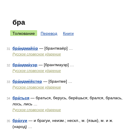
бра
Толкование
Перевод
Книги
бра́ндмайо́р
— [брантмаёр] …
31
Русское словесное ударение
бра́ндма́уэр
— [брантмауэр] …
32
Русское словесное ударение
бра́ндме́йстер
— [брантме] …
33
Русское словесное ударение
бра́ться
— браться, берусь, берёшься; брался, бралась,
34
лось, лись …
Русское словесное ударение
бра́хуи
— и брагуи, неизм.; нескл., м. (язык), м. и ж.
35
(народ) …