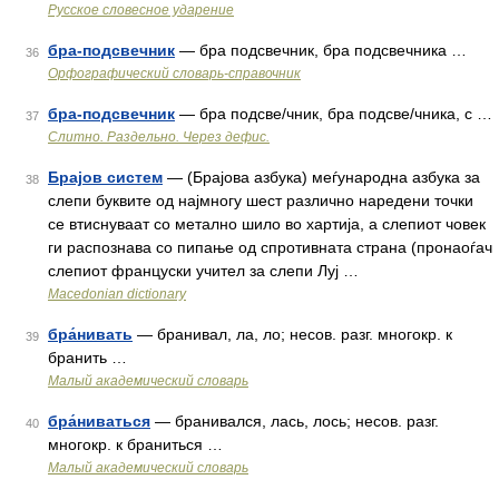
Русское словесное ударение
бра-подсвечник
— бра подсвечник, бра подсвечника …
36
Орфографический словарь-справочник
бра-подсвечник
— бра подсве/чник, бра подсве/чника, с …
37
Слитно. Раздельно. Через дефис.
Брајов систем
— (Брајова азбука) меѓународна азбука за
38
слепи буквите од најмногу шест различно наредени точки
се втиснуваат со метално шило во хартија, а слепиот човек
ги распознава со пипање од спротивната страна (пронаоѓач
слепиот француски учител за слепи Луј …
Macedonian dictionary
бра́нивать
— бранивал, ла, ло; несов. разг. многокр. к
39
бранить …
Малый академический словарь
бра́ниваться
— бранивался, лась, лось; несов. разг.
40
многокр. к браниться …
Малый академический словарь